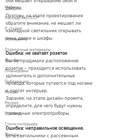
они мешают открыванию окон и 
Мебель
дверей.
Поэтому, на этапе проектирования 
Наследство СССР
обратите внимание, не мешает ли 
О студии
накладной светильник открывать 
окна, двери и шкафы. 
Освещение
Отделочные материалы
Ошибка: не хватает розеток
Ошибки
Вы не продумали расположение 
розеток – приходится использовать 
Планировки
удлинитель и дополнительные 
Публикации
провода, которые путаются под ногами 
и портят интерьер. 
Ремонт
Заранее, на этапе дизайн-проекта, 
Ресеил
определите, для чего будут нужны 
проводные электроприборы.
Спальня
Стили интерьера
Ошибкa: неправильное освещение.
Тренды
Есть светильники с рассеянным 