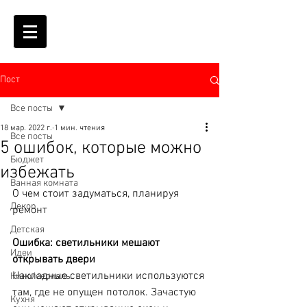
Пост
Все посты
18 мар. 2022 г.
1 мин. чтения
Все посты
5 ошибок, которые можно
Бюджет
избежать
Ванная комната
О чем стоит задуматься, планируя 
Декор
ремонт
Детская
Ошибка: светильники мешают 
Идеи
открывать двери
Накладные светильники используются 
Кино/сериалы
там, где не опущен потолок. Зачастую 
Кухня