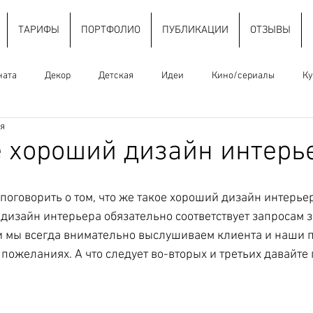
ТАРИФЫ
ПОРТФОЛИО
ПУБЛИКАЦИИ
ОТЗЫВЫ
ната
Декор
Детская
Идеи
Кино/сериалы
Ку
ия
Освещение
Отделочные материалы
Ошибки
Плани
е хороший дизайн интерь
Стили интерьера
Тренды
Цвет
Шкафы
Эле
поговорить о том, что же такое хороший дизайн интерьер
дизайн интерьера обязательно соответствует запросам з
и мы всегда внимательно выслушиваем клиента и наши 
 пожеланиях. А что следует во-вторых и третьих давайте