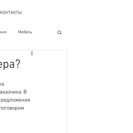
КОНТАКТЫ
хня
Мебель
ровки
Публикации
ера?
ктрика
а. 
аказчика. В 
предложения 
 поговорим 