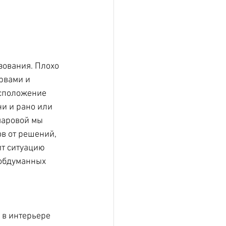
зования. Плохо 
рвами и 
асположение 
и и рано или 
маровой мы 
в от решений, 
ит ситуацию 
еобдуманных 
 в интерьере 