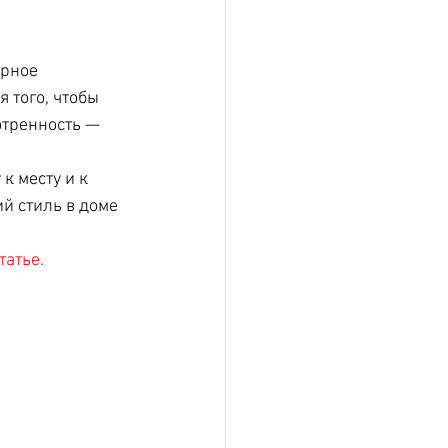
ерное 
 того, чтобы 
отренность — 
к месту и к 
й стиль в доме 
татье.