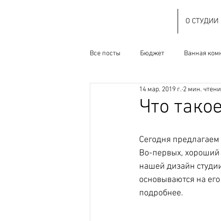
О СТУДИИ
Все посты
Бюджет
Ванная ком
14 мар. 2019 г.
2 мин. чтен
Наследство СССР
О студии
Что тако
Ремонт
Ресеил
Спальня
Сегодня предлагаем 
Во-первых, хороший 
нашей дизайн студи
основываются на его
подробнее.