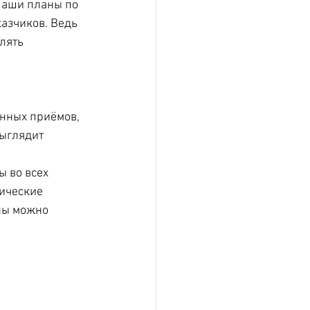
Наши планы по 
азчиков. Ведь 
лять 
нных приёмов, 
ыглядит 
 во всех 
ические 
лы можно 