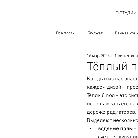
О СТУДИИ
Все посты
Бюджет
Ванная ком
16 мар. 2023 г.
1 мин. чтен
Наследство СССР
О студии
Тёплый п
Каждый из нас знает,
Ремонт
Ресеил
Спальня
каждом дизайн-проект
Теплый пол - это сис
использовать его ка
дороже радиаторов. 
Выделяют несколько 
водяные полы
 -
счет циркуляции