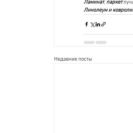
Ламинат
, 
паркет
 луч
Линолеум и ковроли
Недавние посты