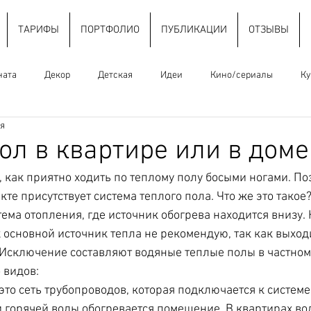
ТАРИФЫ
ПОРТФОЛИО
ПУБЛИКАЦИИ
ОТЗЫВЫ
ната
Декор
Детская
Идеи
Кино/сериалы
Ку
ия
Освещение
Отделочные материалы
Ошибки
Плани
ол в квартире или в доме
 как приятно ходить по теплому полу босыми ногами. Поэ
Стили интерьера
Тренды
Цвет
Шкафы
Эле
е присутствует система теплого пола. Что же это такое?
тема отопления, где источник обогрева находится внизу. Н
к основной источник тепла не рекомендую, так как выход
Исключение составляют водяные теплые полы в частном
видов: 
 это сеть трубопроводов, которая подключается к системе
 горячей воды обогревается помещение. В квартирах во