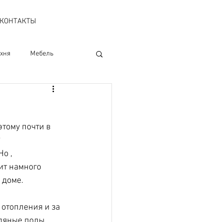
КОНТАКТЫ
хня
Мебель
ровки
Публикации
тому почти в 
ктрика
 
о , 
ит намного 
 доме.
 отопления и за 
дяные полы 