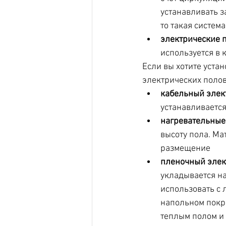
устанавливать з
то такая систем
электрические 
используется в к
Если вы хотите уста
электрических полов
кабельный элек
устанавливается
нагревательные
высоту пола. Ма
размещение
пленочный элек
укладывается н
использовать с 
напольном покр
теплым полом и 