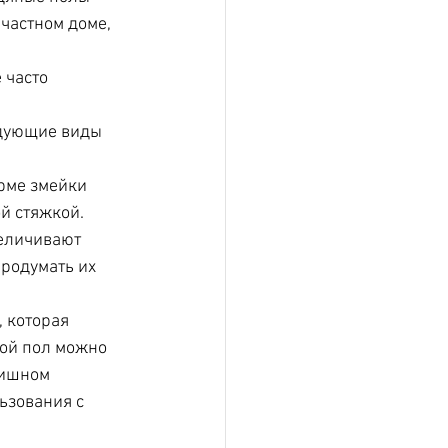
частном доме, 
 часто 
едующие виды 
рме змейки 
й стяжкой. 
величивают 
родумать их 
 которая 
ой пол можно 
нишном 
ьзования с 