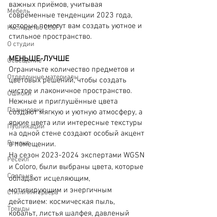
важных приёмов, учитывая 
Мебель
современные тенденции 2023 года, 
которые помогут вам создать уютное и 
Наследство СССР
стильное пространство.
О студии
МЕНЬШЕ-ЛУЧШЕ
Освещение
Ограничьте количество предметов и 
Отделочные материалы
цветовых решений, чтобы создать 
чистое и лаконичное пространство. 
Ошибки
Нежные и приглушённые цвета 
Планировки
создают мягкую и уютную атмосферу, а 
яркие цвета или интересные текстуры 
Публикации
на одной стене создают особый акцент 
Ремонт
в помещении.
На сезон 2023-2024 экспертами WGSN 
Ресеил
и Coloro, были выбраны цвета, которые 
Спальня
обладают исцеляющим, 
мотивирующим и энергичным 
Стили интерьера
действием: космическая пыль, 
Тренды
кобальт, листья шалфея, давленый 