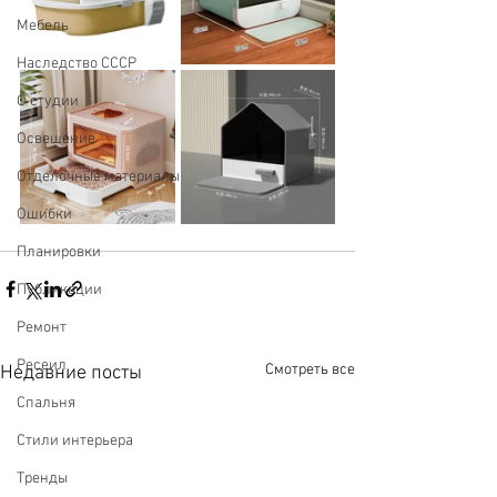
Мебель
Наследство СССР
О студии
Освещение
Отделочные материалы
Ошибки
Планировки
Публикации
Ремонт
Ресеил
Смотреть все
Недавние посты
Спальня
Стили интерьера
Тренды