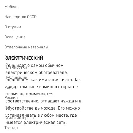
Мебель
Наследство СССР
О студии
Освещение
Отделочные материалы
Ошибки
ЭЛЕКТРИЧЕСКИЙ
Речь идет о самом обычном 
Планировки
электрическом обогревателе, 
Публикации
сделанном, как имитация очага. Так 
как в этом типе каминов открытое 
Ремонт
пламя не применяется, 
Ресеил
соответственно, отпадает нужда и в 
Спальня
обустройстве дымохода. Его можно 
устанавливать в любом месте, где 
Стили интерьера
имеется электрическая сеть.
Тренды