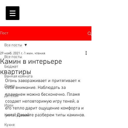
Пост
Все посты
29 нояб. 2021 г.
1 мин. чтения
Все посты
Камин в интерьере
Бюджет
квартиры
Ванная комната
Огонь завораживает и притягивает к 
Декор
себе внимание. Наблюдать за 
пламенем можно бесконечно. Пламя 
Детская
создает неповторимую игру теней, а 
Идеи
его тепло дарит ощущение комфорта и 
уюта! Давайте разберем типы каминов.
Кино/сериалы
Кухня