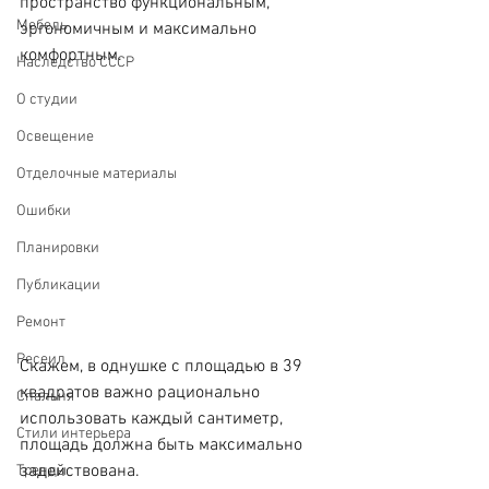
пространство функциональным, 
Мебель
эргономичным и максимально 
комфортным.
Наследство СССР
О студии
Освещение
Отделочные материалы
Ошибки
Планировки
Публикации
Ремонт
Ресеил
Скажем, в однушке с площадью в 39 
квадратов важно рационально 
Спальня
использовать каждый сантиметр, 
Стили интерьера
площадь должна быть максимально 
задействована.
Тренды