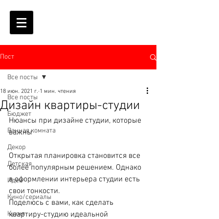
Пост
Все посты
18 июн. 2021 г.
1 мин. чтения
Все посты
Дизайн квартиры-студии
Бюджет
Нюансы при дизайне студии, которые 
Ванная комната
важны
Декор
Открытая планировка становится все 
Детская
более популярным решением. Однако 
в оформлении интерьера студии есть 
Идеи
свои тонкости.
Кино/сериалы
Поделюсь с вами, как сделать 
Кухня
квартиру-студию идеальной