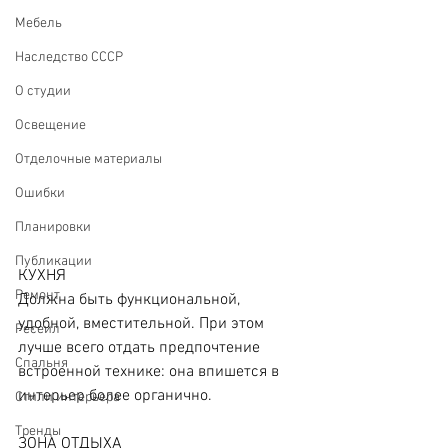
Мебель
Наследство СССР
О студии
Освещение
Отделочные материалы
Ошибки
Планировки
Публикации
КУХНЯ
Ремонт
Должна быть функциональной, 
удобной, вместительной. При этом 
Ресеил
лучше всего отдать предпочтение 
Спальня
встроенной технике: она впишется в 
интерьер более органично.
Стили интерьера
Тренды
ЗОНА ОТДЫХА