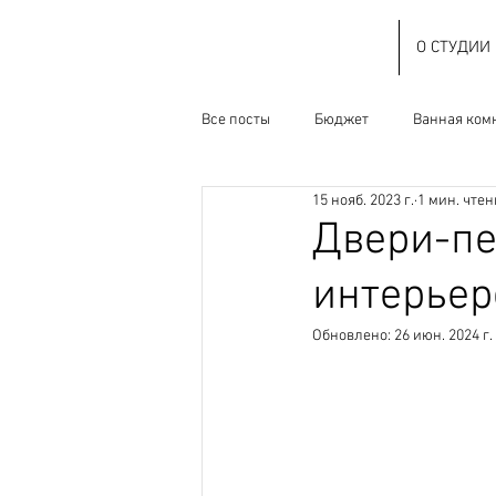
О СТУДИИ
Все посты
Бюджет
Ванная ком
15 нояб. 2023 г.
1 мин. чте
Наследство СССР
О студии
Двери-пе
интерьер
Ремонт
Ресеил
Спальня
Обновлено:
26 июн. 2024 г.