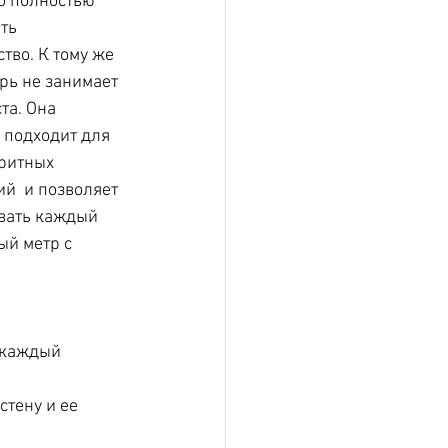
о полностью 
ть 
тво. К тому же 
рь не занимает 
та. Она 
 подходит для 
ритных 
й  и позволяет 
вать каждый 
й метр с 
 каждый 
стену и ее 