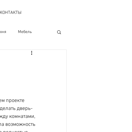
КОНТАКТЫ
хня
Мебель
ровки
Публикации
ктрика
ем проекте 
делать дверь-
жду комнатами, 
ла возможность 