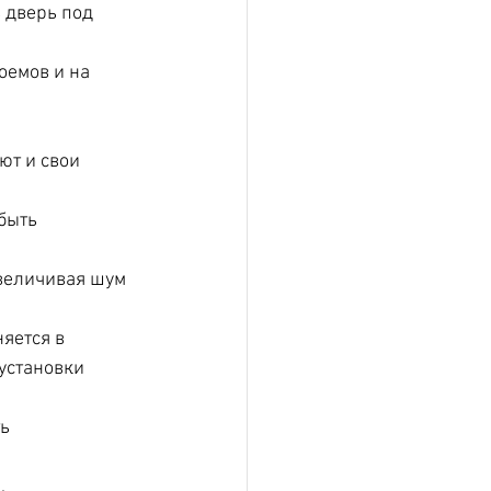
 дверь под 
оемов и на 
ют и свои 
быть 
величивая шум 
яется в 
 установки 
ь 
.