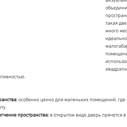
визуальн
объедини
пространс
такая две
много мес
идеально
малогаба
помещени
использо
квадратны
тивностью. 
ранства:
 особенно ценно для маленьких помещений, где
ту.
гчение пространства:
 в открытом виде дверь прячется в 