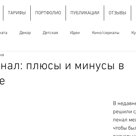
ТАРИФЫ
ПОРТФОЛИО
ПУБЛИКАЦИИ
ОТЗЫВЫ
ната
Декор
Детская
Идеи
Кино/сериалы
Ку
ния
Освещение
Отделочные материалы
Ошибки
Плани
нал: плюсы и минусы в
е
Стили интерьера
Тренды
Цвет
Шкафы
Эле
В недавн
решили с
пенал ме
чтобы бы