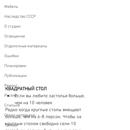
Мебель
Наследство СССР
О студии
Освещение
Отделочные материалы
Ошибки
Планировки
Публикации
Ремонт
КВАДРАТНЫЙ СТОЛ 
Если вы любите застолья больше, 
Ресеил
чем на 10 человек
Спальня
Редко когда круглые столы вмещают 
Стили интерьера
больше, чем на 6-8 персон. Чтобы за 
круглым столом свободно сели 10 
Тренды