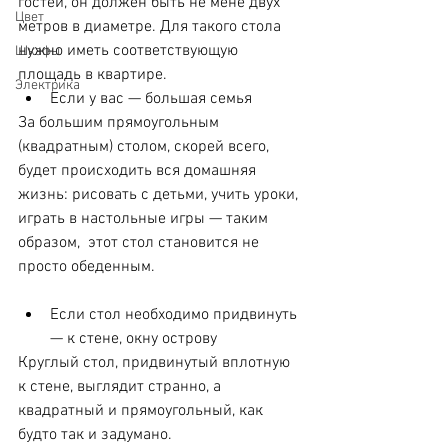
гостей, он должен быть не мене двух 
Цвет
метров в диаметре. Для такого стола 
нужно иметь соответствующую 
Шкафы
площадь в квартире.⠀
Электрика
Если у вас — большая семья
За большим прямоугольным 
(квадратным) столом, скорей всего, 
будет происходить вся домашняя 
жизнь: рисовать с детьми, учить уроки, 
играть в настольные игры — таким 
образом,  этот стол становится не 
просто обеденным.
⠀
Если стол необходимо придвинуть 
— к стене, окну острову
Круглый стол, придвинутый вплотную 
к стене, выглядит странно, а 
квадратный и прямоугольный, как 
будто так и задумано.