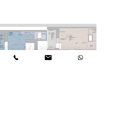
г. Санкт-Петербург
+7 (981) 111-38-20
EMAIL:
info@sakmarova.com
ИП Сакмарова Александра Сергеевна
ОГРНИП: 326784700057596
ИНН: 212903976631