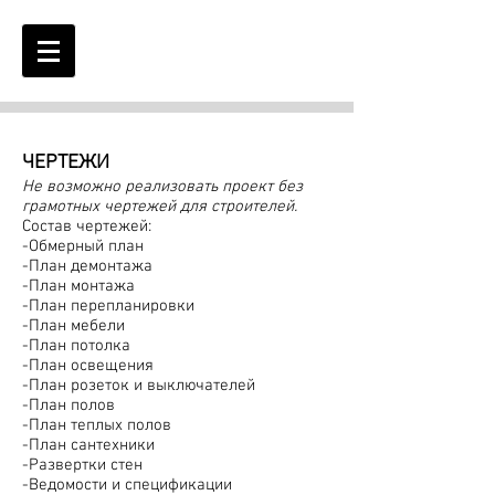
ЧЕРТЕЖИ
Не возможно реализовать проект без
грамотных чертежей для строителей.
Состав чертежей:
-Обмерный план
-План демонтажа
-План монтажа
-План перепланировки
-План мебели
-План потолка
-План освещения
-План розеток и выключателей
-План полов
-План теплых полов
-План сантехники
-Развертки стен
-Ведомости и спецификации