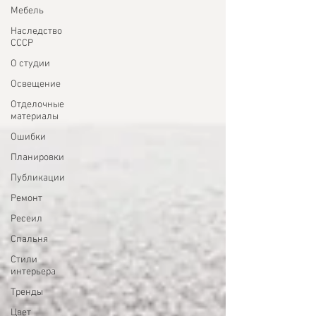
Мебель
Наследство
СССР
О студии
Освещение
Отделочные
материалы
Ошибки
Планировки
Публикации
Ремонт
Ресеил
Спальня
Стили
интерьера
Тренды
Цвет