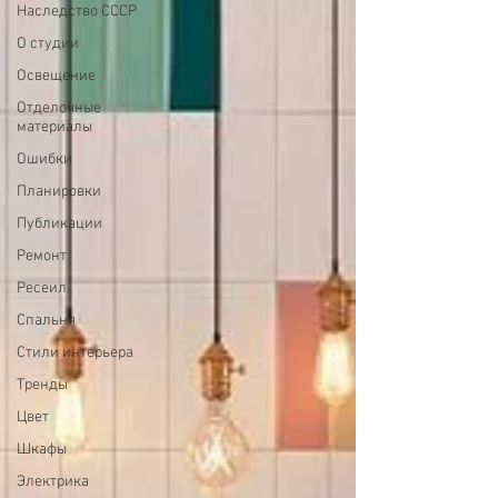
Наследство СССР
О студии
Освещение
Отделочные
материалы
Ошибки
Планировки
Публикации
Ремонт
Ресеил
Спальня
Стили интерьера
Тренды
Цвет
Шкафы
Электрика