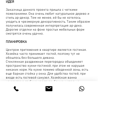
ИДЕЯ
Заказчица данного проекта пришла с четкими
пожеланиями. Она очень любит натуральное дерево и
стиль ар-декор. Тем не менее, ей бы не хотелось
уходить в чрезмерную декоративность. Таким образом
получилась современная интерпретация ар-деко.
Дорогие отделки на фоне простых мебельных форм
смотрятся очень удачно.
ПЛАНИРОВКА
Центром притяжения в квартире является гостиная.
Хозяйка часто принимает гостей, поэтому тут не
обошлось без большого дивана.
Стеклянная
раздвижная перегородка объединяет
пространство кухни-гостиной, при этом не нарушая
никаких норм. На кухне помимо обеденной зоны, есть
еще барная стойка у окна. Для удобства гостей, при
входе есть гостевой санузел. Хозяйская ванна
находится в глубине квартире, ближе к спальне.
ЦВЕТ
Основные стены в помещениях решено было сделать
нейтральных оттенков, чтобы не отвлекать внимание
от красивых деревянных и каменных отделок. В
текстиле в основном использованы различные оттенки
синего. Этот цвет очень хорошо сочетается
практически с любым натуральным деревом и
подчеркивает его
совместно с дизайн-студией "Формат"